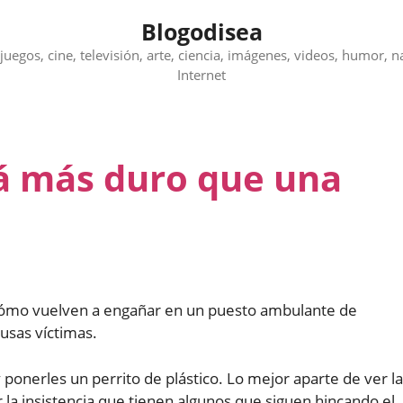
Blogodisea
juegos, cine, televisión, arte, ciencia, imágenes, videos, humor, n
Internet
tá más duro que una
cómo vuelven a engañar en un puesto ambulante de
lusas víctimas.
ponerles un perrito de plástico. Lo mejor aparte de ver l
r la insistencia que tienen algunos que siguen hincando el