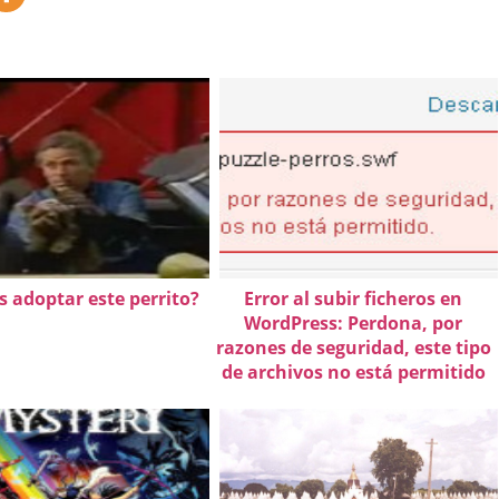
s adoptar este perrito?
Error al subir ficheros en
WordPress: Perdona, por
razones de seguridad, este tipo
de archivos no está permitido