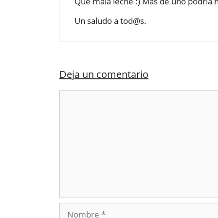
Qué mala leche :) Más de uno podría 
Un saludo a tod@s.
Deja un comentario
Comentario
Nombre