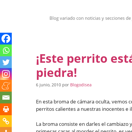
Saltar
al
contenido
Blog variado con noticias y secciones de 
¡Este perrito es
piedra!
6 junio, 2010
por
Blogodisea
En esta broma de cámara oculta, vemos 
perritos calientes a nuestras inocentes e i
La broma consiste en darles el cambiazo y 
primeras caras al morder el perrito, es ve