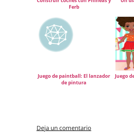
Construir coches con Phineas y
Un dí
Ferb
Juego de paintball: El lanzador
Juego d
de pintura
Deja un comentario