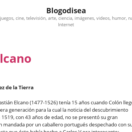
Blogodisea
juegos, cine, televisión, arte, ciencia, imágenes, videos, humor, n
Internet
Elcano
z de la Tierra
astián Elcano (1477-1526) tenía 15 años cuando Colón lleg
mera generación para la cual la noticia del descubrimiento
ta 1519, con 43 años de edad, no se presentó su gran
ón mandada por un caballero portugués despechado con s
sta que éste había hecho a Carlos V era interesante: