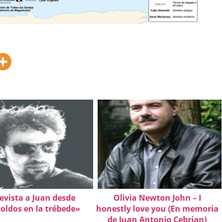
evista a Juan desde
Olivia Newton John – I
oldos en la trébede»
honestly love you (En memoria
de Juan Antonio Cebrian)