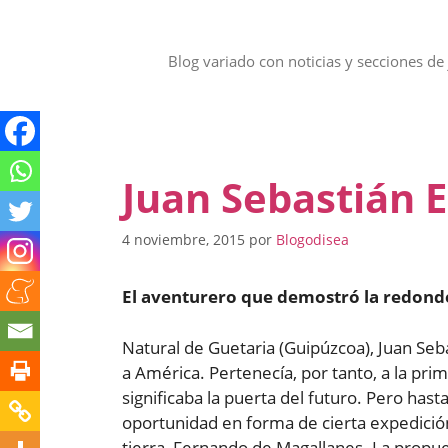
Saltar
al
contenido
Blog variado con noticias y secciones de 
Juan Sebastián 
4 noviembre, 2015
por
Blogodisea
El aventurero que demostró la redonde
Natural de Guetaria (Guipúzcoa), Juan Seb
a América. Pertenecía, por tanto, a la pri
significaba la puerta del futuro. Pero has
oportunidad en forma de cierta expedici
tierra, Fernando de Magallanes. La propue