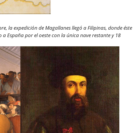
re, la expedición de Magallanes llegó a Filipinas, donde éste
 a España por el oeste con la única nave restante y 18