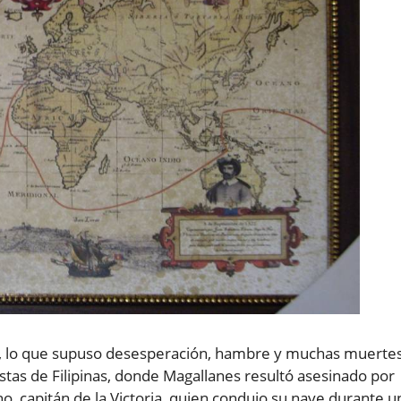
ra, lo que supuso desesperación, hambre y muchas muerte
stas de Filipinas, donde Magallanes resultó asesinado por
no, capitán de la Victoria, quien condujo su nave durante u