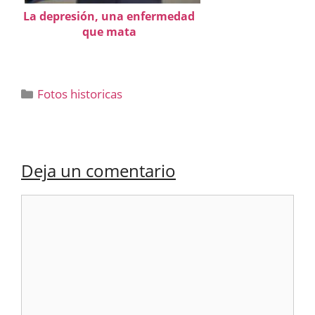
La depresión, una enfermedad
que mata
Categorías
Fotos historicas
Deja un comentario
Comentario