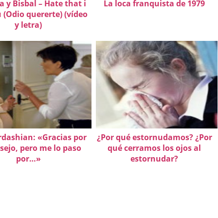
 y Bisbal – Hate that i
La loca franquista de 1979
 (Odio quererte) (vídeo
y letra)
dashian: «Gracias por
¿Por qué estornudamos? ¿Por
sejo, pero me lo paso
qué cerramos los ojos al
por…»
estornudar?