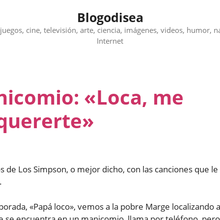
Blogodisea
juegos, cine, televisión, arte, ciencia, imágenes, videos, humor, n
Internet
nicomio: «Loca, me
 quererte»
s de Los Simpson, o mejor dicho, con las canciones que le
.
porada, «Papá loco», vemos a la pobre Marge localizando 
se encuentra en un manicomio, llama por teléfono, pero