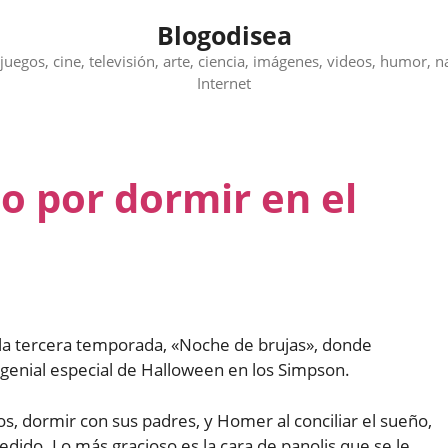
Blogodisea
juegos, cine, televisión, arte, ciencia, imágenes, videos, humor, n
Internet
 por dormir en el
 la tercera temporada, «Noche de brujas», donde
 genial especial de Halloween en los Simpson.
, dormir con sus padres, y Homer al conciliar el sueño,
edido. Lo más gracioso es la cara de panolis que se le