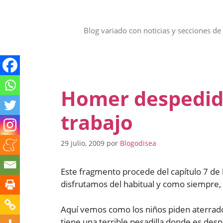
Saltar
al
contenido
Blog variado con noticias y secciones de 
Homer despedido
trabajo
29 julio, 2009
por
Blogodisea
Este fragmento procede del capítulo 7 de
disfrutamos del habitual y como siempre,
Aquí vemos como los niños piden aterrados
tiene una terrible pesadilla donde es desp