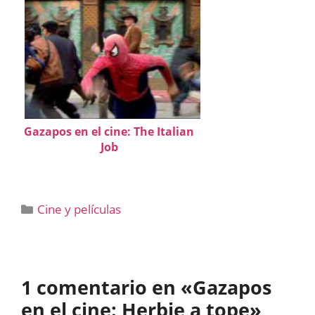
Gazapos en el cine: The Italian
Job
Categorías
Cine y películas
1 comentario en «Gazapos
en el cine: Herbie a tope»