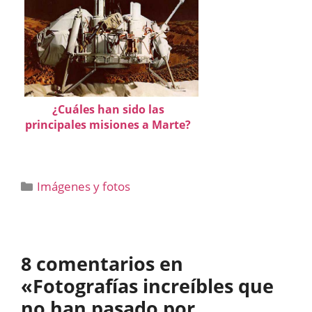
¿Cuáles han sido las
principales misiones a Marte?
Categorías
Imágenes y fotos
8 comentarios en
«Fotografías increíbles que
no han pasado por