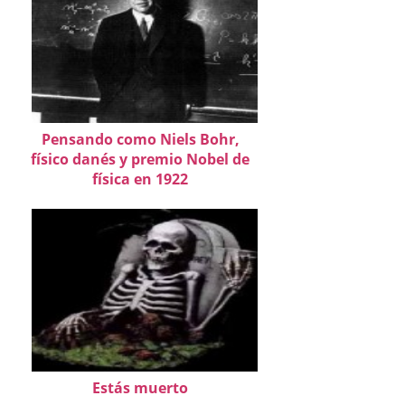
Pensando como Niels Bohr,
físico danés y premio Nobel de
física en 1922
Estás muerto