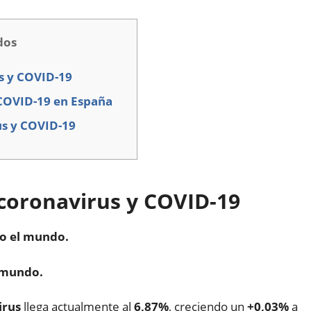
dos
s y COVID-19
 COVID-19 en España
us y COVID-19
coronavirus y COVID-19
do el mundo.
l mundo.
irus
llega actualmente al
6,87%
, creciendo un
+0,03%
a