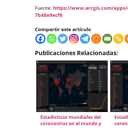
Fuente:
https://www.arcgis.com/apps
7b48e9ecf6
Compartir este artículo
Publicaciones Relacionadas:
Estadisticas mundiales del
Estad
coronavirus en el mundo y
coron