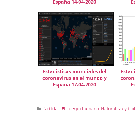
España 14-04-2020
E
Estadisticas mundiales del
Estad
coronavirus en el mundo y
coron
España 17-04-2020
E
Categorías
Noticias
,
El cuerpo humano
,
Naturaleza y bio