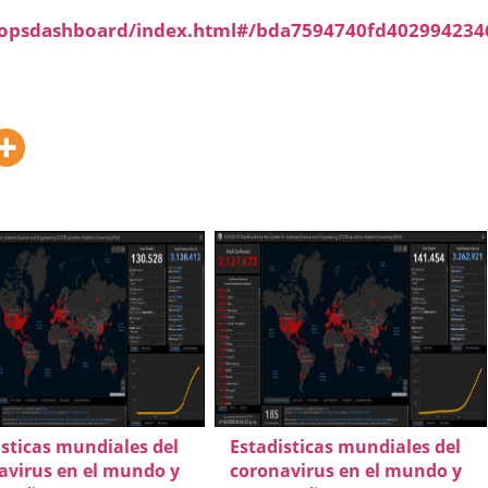
/opsdashboard/index.html#/bda7594740fd402994234
isticas mundiales del
Estadisticas mundiales del
avirus en el mundo y
coronavirus en el mundo y