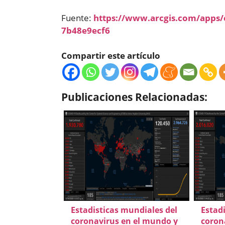
Fuente:
https://www.arcgis.com/apps
7b48e9ecf6
Compartir este artículo
Publicaciones Relacionadas:
Estadisticas mundiales del
Estad
coronavirus en el mundo y
coron