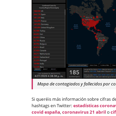
Mapa de contagiados y fallecidos por co
Si queréis más información sobre cifras de
hashtags en Twitter:
estadísticas corona
covid españa
,
coronavirus 21 abril
o
ci