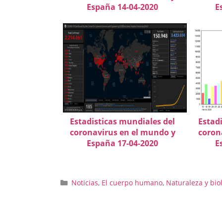
España 14-04-2020
E
Estadisticas mundiales del
Estad
coronavirus en el mundo y
coron
España 17-04-2020
E
Categorías
Noticias
,
El cuerpo humano
,
Naturaleza y bio