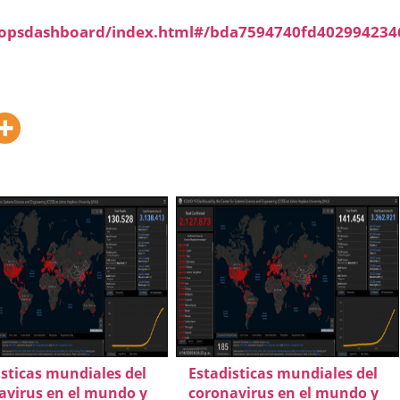
/opsdashboard/index.html#/bda7594740fd402994234
isticas mundiales del
Estadisticas mundiales del
avirus en el mundo y
coronavirus en el mundo y