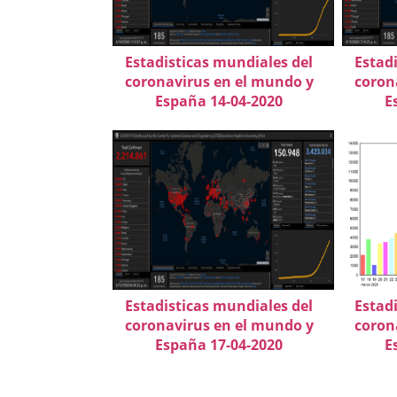
Estadisticas mundiales del
Estad
coronavirus en el mundo y
coron
España 14-04-2020
E
Estadisticas mundiales del
Estad
coronavirus en el mundo y
coron
España 17-04-2020
E