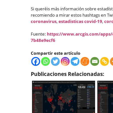
Si queréis más información sobre estadístic
recomiendo a mirar estos hashtags en Twi
coronavirus
,
estadisticas covid-19
,
coro
Fuente:
https://www.arcgis.com/apps
7b48e9ecf6
Compartir este artículo
Publicaciones Relacionadas: