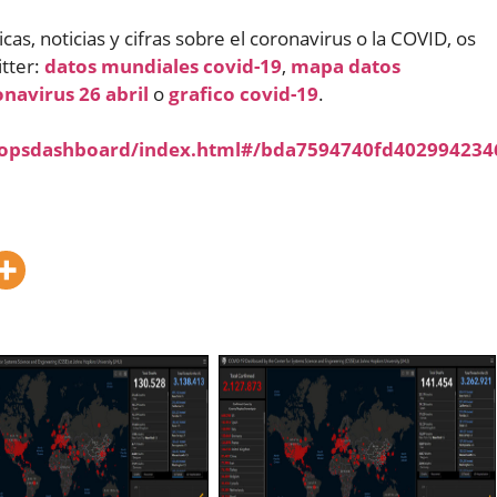
as, noticias y cifras sobre el coronavirus o la COVID, os
tter:
datos mundiales covid-19
,
mapa datos
navirus 26 abril
o
grafico covid-19
.
/opsdashboard/index.html#/bda7594740fd402994234