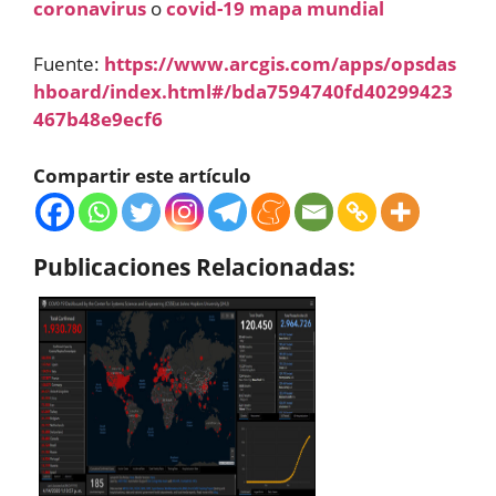
coronavirus
o
covid-19 mapa mundial
Fuente:
https://www.arcgis.com/apps/opsdas
hboard/index.html#/bda7594740fd40299423
467b48e9ecf6
Compartir este artículo
Publicaciones Relacionadas: