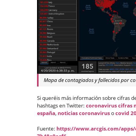
Mapa de contagiados y fallecidos por cor
Si queréis más información sobre cifras de
hashtags en Twitter:
coronavirus cifras
españa
,
noticias coronavirus
o
covid 2
Fuente:
https://www.arcgis.com/apps