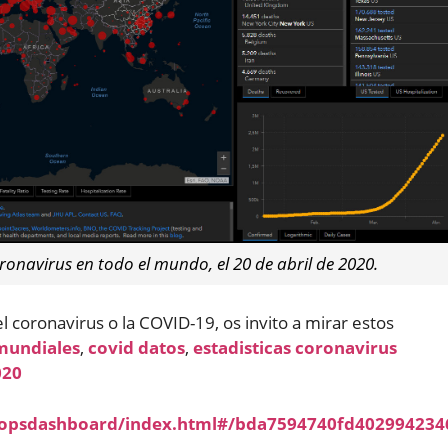
onavirus en todo el mundo, el 20 de abril de 2020.
l coronavirus o la COVID-19, os invito a mirar estos
 mundiales
,
covid datos
,
estadisticas coronavirus
020
/opsdashboard/index.html#/bda7594740fd402994234