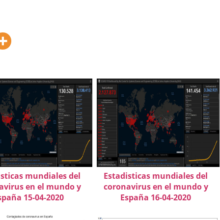
isticas mundiales del
Estadisticas mundiales del
avirus en el mundo y
coronavirus en el mundo y
spaña 15-04-2020
España 16-04-2020