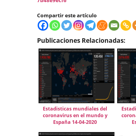
7b48e9ecf6
Compartir este artículo
Publicaciones Relacionadas:
Estadisticas mundiales del
Estad
coronavirus en el mundo y
coron
España 14-04-2020
E