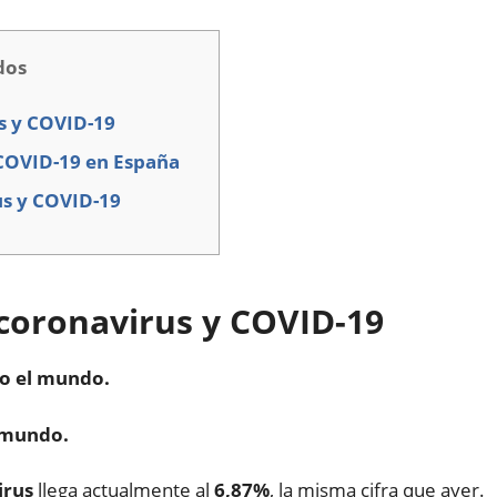
dos
s y COVID-19
 COVID-19 en España
us y COVID-19
coronavirus y COVID-19
do el mundo.
l mundo.
irus
llega actualmente al
6,87%
, la misma cifra que ayer.