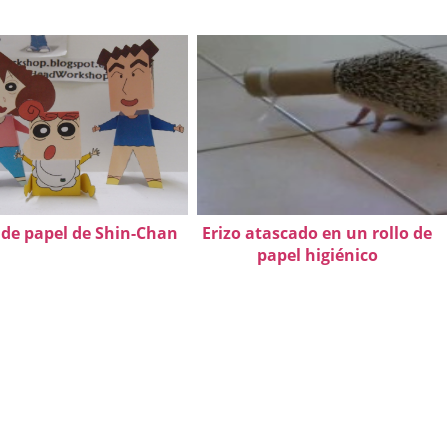
 de papel de Shin-Chan
Erizo atascado en un rollo de
papel higiénico