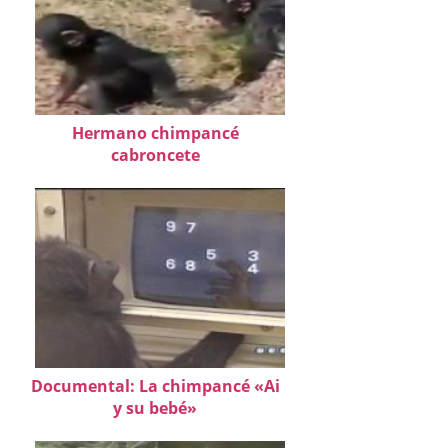
Hermano chimpancé
cabroncete
Documental: La chimpancé «Ai
y su bebé»