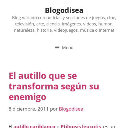
Saltar
Blogodisea
al
contenido
Blog variado con noticias y secciones de juegos, cine,
televisión, arte, ciencia, imágenes, videos, humor,
naturaleza, historia, videojuegos, música o Internet
Menú
El autillo que se
transforma según su
enemigo
8 diciembre, 2011
por
Blogodisea
El
autillo cariblanco
o
Ptilopsis leucotis
, es un