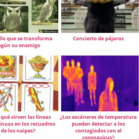
illo que se transforma
Concierto de pájaros
egún su enemigo
qué sirven las líneas
¿Los escáneres de temperatura
inuas en los recuadros
pueden detectar a los
de los naipes?
contagiados con el
coronavirus?