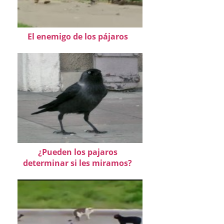
El enemigo de los pájaros
¿Pueden los pajaros
determinar si les miramos?