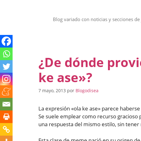
Saltar
al
contenido
Blog variado con noticias y secciones de 
¿De dónde provi
ke ase»?
7 mayo, 2013
por
Blogodisea
La expresión «ola ke ase» parece haberse
Se suele emplear como recurso gracioso pa
una respuesta del mismo estilo, sin tener
Esta clase de meme nació en su origen de 