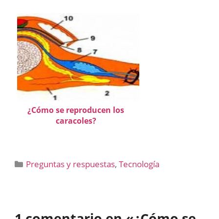
¿Cómo se reproducen los
caracoles?
Categorías
Preguntas y respuestas
,
Tecnología
1 comentario en «¿Cómo se