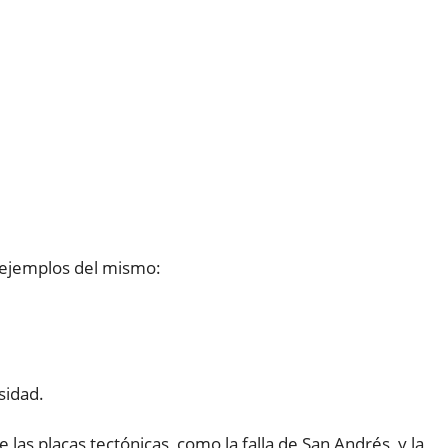
s ejemplos del mismo:
sidad.
las placas tectónicas, como la falla de San Andrés, y la