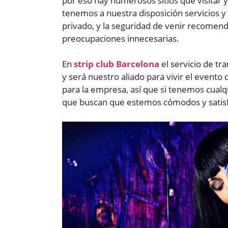
por eso hay numerosos sitios que visitar y
tenemos a nuestra disposición servicios y
privado, y la seguridad de venir recomenda
preocupaciones innecesarias.
En
strip club Barcelona
el servicio de tr
y será nuestro aliado para vivir el event
para la empresa, así que si tenemos cualq
que buscan que estemos cómodos y satisf