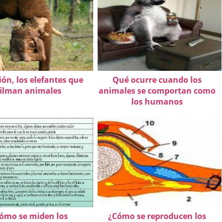
sión, los elefantes que
Qué ocurre cuando los
filman animales
animales se comportan como
los humanos
ómo se miden los
¿Cómo se reproducen los