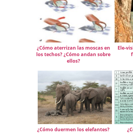
¿Cómo aterrizan las moscas en
Ele-vi
los techos? ¿Cómo andan sobre
ellos?
¿Cómo duermen los elefantes?
¿C