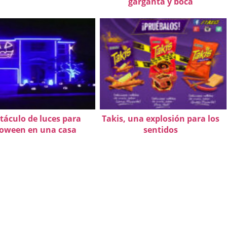
garganta y boca
táculo de luces para
Takis, una explosión para los
loween en una casa
sentidos