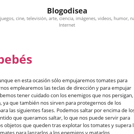
Blogodisea
juegos, cine, televisión, arte, ciencia, imágenes, videos, humor, n
Internet
bebés
unque en esta ocasión sólo empujaremos tomates para
os emplearemos las teclas de dirección y para empujar
ebemos tener cuidado con los enemigos que nos persigan,
, ya que también nos sirven para protegernos de los
a las siguientes fases. Podemos saltar por encima de lo
entido que queramos saltar, lo que nos puede servir para
s objetos que queden tras explotar los tomates y supera 
ates para lanzarlos a los enemigos y matarlos.