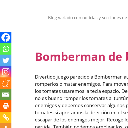
Saltar
al
contenido
Blog variado con noticias y secciones de 
Bomberman de 
Divertido juego parecido a Bomberman a
romperlos o matar enemigos. Para movern
los tomates usaremos la tecla espacio. D
no es bueno romper los tomates al tuntún
enemigos y debemos conservar algunos par
tomates si apretamos la dirección en el s
escapar de los enemigos mejor. Recoge lo
partida. También podemos emplear los tom