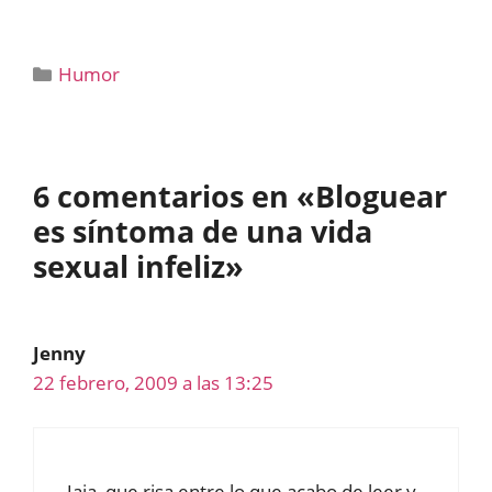
Categorías
Humor
6 comentarios en «Bloguear
es síntoma de una vida
sexual infeliz»
Jenny
22 febrero, 2009 a las 13:25
Jaja, que risa entre lo que acabo de leer y