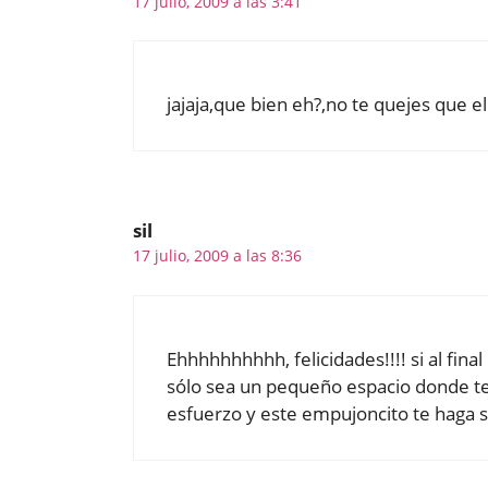
17 julio, 2009 a las 3:41
jajaja,que bien eh?,no te quejes que el 
sil
17 julio, 2009 a las 8:36
Ehhhhhhhhhh, felicidades!!!! si al fin
sólo sea un pequeño espacio donde t
esfuerzo y este empujoncito te haga su