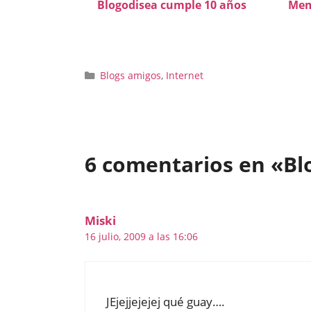
Blogodisea cumple 10 años
Meme
Categorías
Blogs amigos
,
Internet
6 comentarios en «Bl
Miski
16 julio, 2009 a las 16:06
JEjejjejejej qué guay….