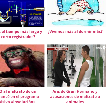
s el tiempo más largo y
¿Vivimos más al dormir más?
 corto registrados?
O al maltrato de un
Aris de Gran Hermano y
ancé en el programa
acusaciones de maltrato a
visivo «Involución»
animales