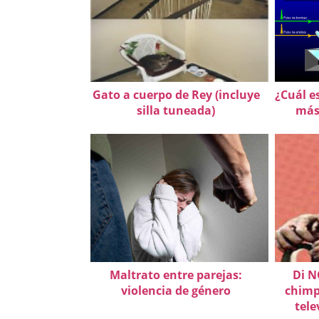
Gato a cuerpo de Rey (incluye
¿Cuál e
silla tuneada)
más
Maltrato entre parejas:
Di N
violencia de género
chimp
tele