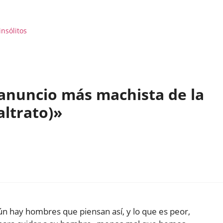
insólitos
 anuncio más machista de la
altrato)»
n hay hombres que piensan así, y lo que es peor,