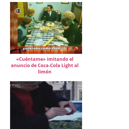
«Cuéntame» imitando el
anuncio de Coca-Cola Light al
limón