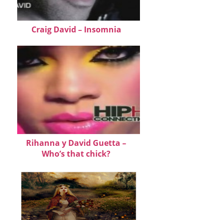
Craig David – Insomnia
Rihanna y David Guetta –
Who’s that chick?