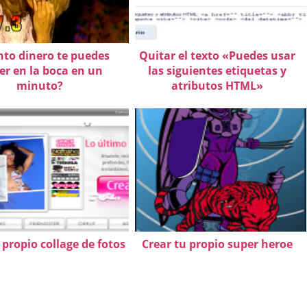
to dinero te puedes
Quitar el texto «Puedes usar
r en la boca en un
las siguientes etiquetas y
minuto?
atributos HTML»
 propio collage de fotos
Crear tu propio super heroe