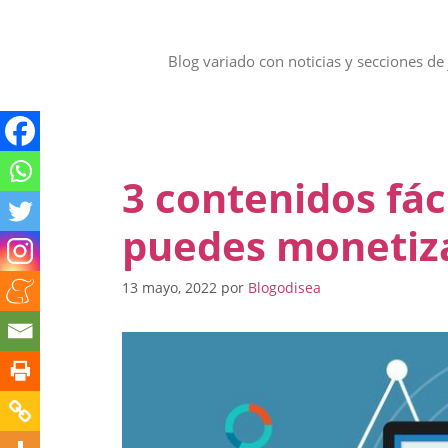
Saltar
al
contenido
Blog variado con noticias y secciones de 
3 contenidos fác
puedes monetiz
13 mayo, 2022
por
Blogodisea