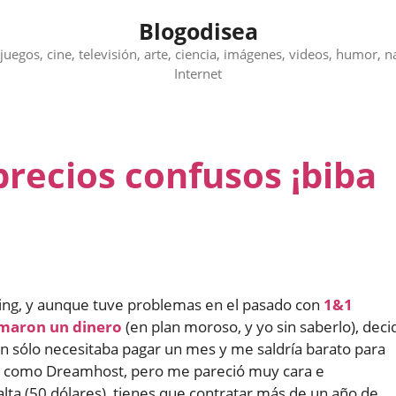
Blogodisea
juegos, cine, televisión, arte, ciencia, imágenes, videos, humor, n
Internet
precios confusos ¡biba
ing, y aunque tuve problemas en el pasado con
1&1
amaron un dinero
(en plan moroso, y yo sin saberlo), deci
n sólo necesitaba pagar un mes y me saldría barato para
a como Dreamhost, pero me pareció muy cara e
alta (50 dólares), tienes que contratar más de un año de