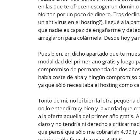
en las que te ofrecen escoger un dominio gr
Norton por un poco de dinero. Tras declina
un antivirus en el hosting?), llegué a la p
que nadie es capaz de engañarme y detecto
arreglaron para colármela. Desde hoy ya n
Pues bien, en dicho apartado que te muest
modalidad del primer año gratis y luego p
compromiso de permanencia de dos años, 
había coste de alta y ningún compromiso 
ya que sólo necesitaba el hosting como c
Tonto de mi, no leí bien la letra pequeña 
no lo entendí muy bien y la verdad que cr
a la oferta aquella del primer año gratis
claro y no tendría ni derecho a criticar n
que pensé que sólo me cobrarían 4.99 (y 
precios, sólo figuraban esos 4.99 €.