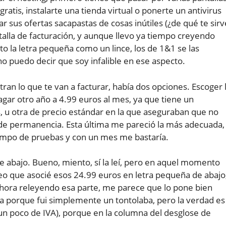
atis, instalarte una tienda virtual o ponerte un antivirus
r sus ofertas sacapastas de cosas inútiles (¿de qué te sirv
antalla de facturación, y aunque llevo ya tiempo creyendo
 la letra pequeña como un lince, los de 1&1 se las
o puedo decir que soy infalible en ese aspecto.
ran lo que te van a facturar, había dos opciones. Escoger 
agar otro año a 4.99 euros al mes, ya que tiene un
u otra de precio estándar en la que aseguraban que no
de permanencia. Esta última me pareció la más adecuada,
ampo de pruebas y con un mes me bastaría.
de abajo. Bueno, miento, sí la leí, pero en aquel momento
eo que asocié esos 24.99 euros en letra pequeña de abajo
. Ahora releyendo esa parte, me parece que lo pone bien
ada porque fui simplemente un tontolaba, pero la verdad es
un poco de IVA), porque en la columna del desglose de