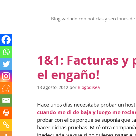
Saltar
al
contenido
Blog variado con noticias y secciones de 
1&1: Facturas y 
el engaño!
18 agosto, 2012
por
Blogodisea
Hace unos días necesitaba probar un host
cuando me di de baja y luego me recl
probar con ellos porque se suponía que ta
hacer dichas pruebas. Miré otra compañí
inadecuada, ya que si no quieres pagar el 