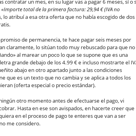
 contratar un mes, en su lugar vas a pagar 6 meses, sí o s
r
«Importe total de la primera factura: 29,94 € (IVA no
, lo atribuí a esa otra oferta que no había escogido de dos
atis.
compromiso de permanencia, te hace pagar seis meses por
ican claramente, lo sitúan todo muy rebuscado para que no
añando» al marear un poco lo que se supone que es una
 letra grande debajo de los 4.99 € e incluso mostrarte el I
ñito abajo en otro apartado junto a las condiciones
e que es un texto que no cambia y se aplica a todos los
ieran (oferta especial o precio estándar).
 ningún otro momento antes de efectuarse el pago, vi
cobrar. Hasta en ese son avispados, en hacerte creer que
iquiera en el proceso de pago te enteres que van a ser
o no me considero.