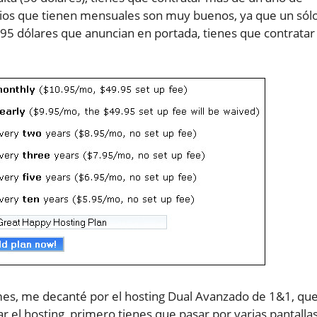
cios que tienen mensuales son muy buenos, ya que un sól
8.95 dólares que anuncian en portada, tienes que contratar
mes, me decanté por el hosting Dual Avanzado de 1&1, qu
r el hosting, primero tienes que pasar por varias pantalla