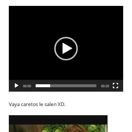
Reproductor
de
vídeo
00:00
00:20
Vaya caretos le salen XD.