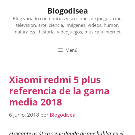
Saltar
Blogodisea
al
contenido
Blog variado con noticias y secciones de juegos, cine,
televisión, arte, ciencia, imágenes, videos, humor,
naturaleza, historia, videojuegos, música o Internet
Menú
Xiaomi redmi 5 plus
referencia de la gama
media 2018
6 junio, 2018
por
Blogodisea
El gigante asiático sigue dando de qué hablar en el