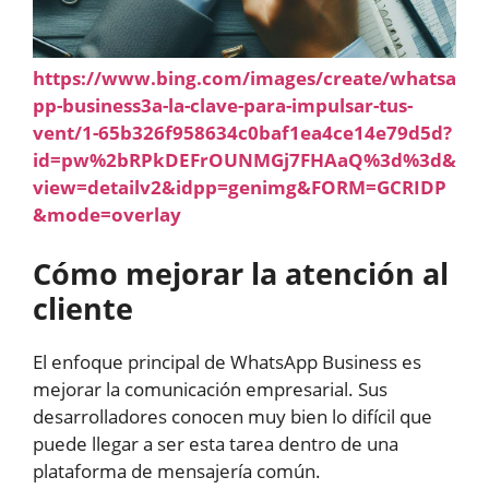
https://www.bing.com/images/create/whatsa
pp-business3a-la-clave-para-impulsar-tus-
vent/1-65b326f958634c0baf1ea4ce14e79d5d?
id=pw%2bRPkDEFrOUNMGj7FHAaQ%3d%3d&
view=detailv2&idpp=genimg&FORM=GCRIDP
&mode=overlay
Cómo mejorar la atención al
cliente
El enfoque principal de WhatsApp Business es
mejorar la comunicación empresarial. Sus
desarrolladores conocen muy bien lo difícil que
puede llegar a ser esta tarea dentro de una
plataforma de mensajería común.