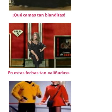
¡Qué camas tan blanditas!
En estas fechas tan «aliñadas»