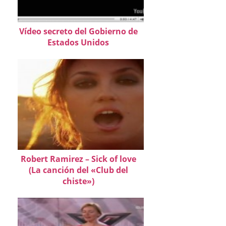
Vídeo secreto del Gobierno de
Estados Unidos
Robert Ramirez – Sick of love
(La canción del «Club del
chiste»)