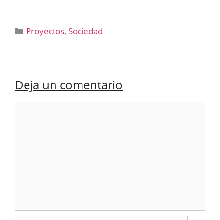
Categorías
Proyectos
,
Sociedad
Deja un comentario
Comentario