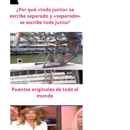
¿Por qué «todo junto» se
escribe separado y «separado»
se escribe todo junto?
Puentes originales de todo el
mundo