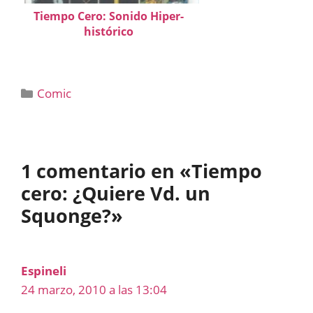
Tiempo Cero: Sonido Hiper-
histórico
Categorías
Comic
1 comentario en «Tiempo
cero: ¿Quiere Vd. un
Squonge?»
Espineli
24 marzo, 2010 a las 13:04