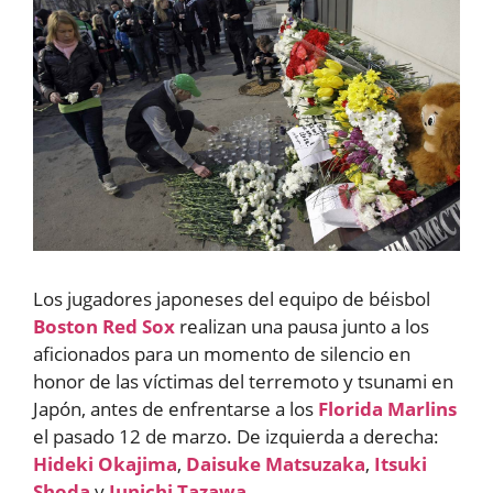
Los jugadores japoneses del equipo de béisbol
Boston Red Sox
realizan una pausa junto a los
aficionados para un momento de silencio en
honor de las víctimas del terremoto y tsunami en
Japón, antes de enfrentarse a los
Florida Marlins
el pasado 12 de marzo. De izquierda a derecha:
Hideki Okajima
,
Daisuke Matsuzaka
,
Itsuki
Shoda
y
Junichi Tazawa
.