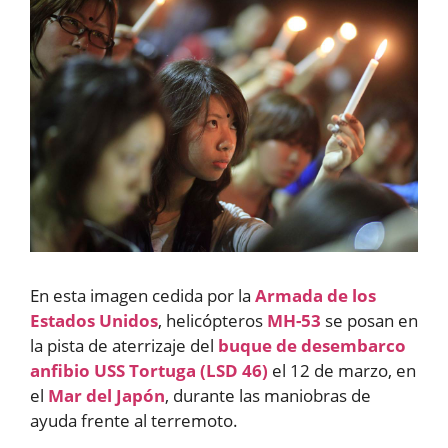
En esta imagen cedida por la
Armada de los
Estados Unidos
, helicópteros
MH-53
se posan en
la pista de aterrizaje del
buque de desembarco
anfibio USS Tortuga (LSD 46)
el 12 de marzo, en
el
Mar del Japón
, durante las maniobras de
ayuda frente al terremoto.