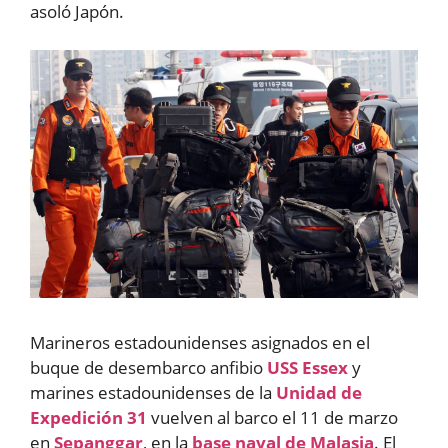
asoló Japón.
Marineros estadounidenses asignados en el
buque de desembarco anfibio
USS Essex
y
marines estadounidenses de la
Unidad de
Expedición 31
vuelven al barco el 11 de marzo
en
Sepanggar
, en la
base naval de Malasia
. El