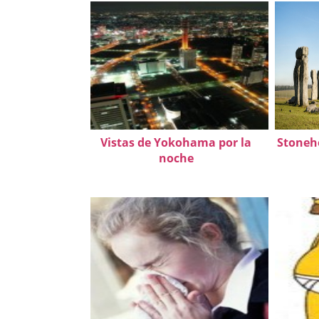
Vistas de Yokohama por la
Stonehe
noche