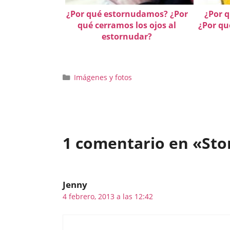
¿Por qué estornudamos? ¿Por
¿Por q
qué cerramos los ojos al
¿Por qu
estornudar?
Categorías
Imágenes y fotos
1 comentario en «Sto
Jenny
4 febrero, 2013 a las 12:42