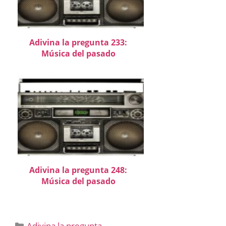
Adivina la pregunta 233:
Música del pasado
Adivina la pregunta 248:
Música del pasado
Categorías
Adivina la pregunta