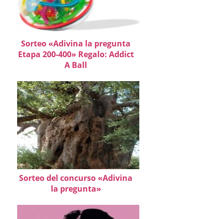
Sorteo «Adivina la pregunta
Etapa 200-400» Regalo: Addict
A Ball
Sorteo del concurso «Adivina
la pregunta»