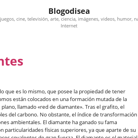
Blogodisea
juegos, cine, televisión, arte, ciencia, imágenes, videos, humor, n
Internet
ntes
 lo que es lo mismo, que posee la propiedad de tener
átomos están colocados en una formación mutada de la
l plano, llamado «red de diamante». Tras el grafito, el
es del carbono. No obstante, el índice de transformación
iones ambientales. El diamante ha ganado su fama
particularidades físicas superiores, ya que aparte de su
ces covalentes de gran fuerza. El diamante es el material