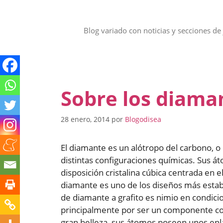
Saltar
al
contenido
Blog variado con noticias y secciones de 
Sobre los diama
28 enero, 2014
por
Blogodisea
El diamante es un alótropo del carbono, o
distintas configuraciones químicas. Sus 
disposición cristalina cúbica centrada en e
diamante es uno de los diseños más establ
de diamante a grafito es nimio en condic
principalmente por ser un componente con 
gran belleza, sus átomos poseen unos enla