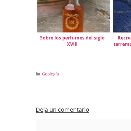
Sobre los perfumes del siglo
Recre
XVIII
terremo
Categorías
Geología
Deja un comentario
Comentario