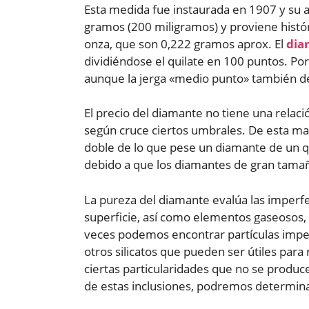
Esta medida fue instaurada en 1907 y su a
gramos (200 miligramos) y proviene histó
onza, que son 0,222 gramos aprox. El
dia
dividiéndose el quilate en 100 puntos. Por
aunque la jerga «medio punto» también de
El precio del diamante no tiene una rela
según cruce ciertos umbrales. De esta man
doble de lo que pese un diamante de un qu
debido a que los diamantes de gran tamañ
La pureza del diamante evalúa las imperf
superficie, así como elementos gaseosos, 
veces podemos encontrar partículas imperc
otros silicatos que pueden ser útiles par
ciertas particularidades que no se produ
de estas inclusiones, podremos determina