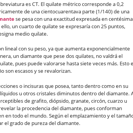
breviatura es CT. El quilate métrico corresponde a 0,2
ricamente de una cientocuarentava parte (1/140) de una
mante
se pesa con una exactitud expresada en centésima
 ello, un cuarto de quilate se expresaría con 25 puntos,
signa medio quilate.
ción lineal con su peso, ya que aumenta exponencialmente
era, un diamante que pese dos quilates, no valdrá el
ilate, pues puede valorarse hasta siete veces más. Esto 
o son escasos y se revalorizan.
ecciones o incisuras que posea, tanto dentro como en su
líquidos u otros cristales diminutos dentro del diamante. 
eptibles de grafito, diópsido, granate, circón, cuarzo u
a revelar la procedencia del diamante, pues conforman
cen en todo el mundo. Según el emplazamiento y el tamañ
r el grado de pureza del diamante.