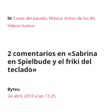
Categorías
Cosas del pasado
,
Música: éxitos de los 80
,
Vídeos humor
2 comentarios en «Sabrina
en Spielbude y el friki del
teclado»
Bytxu
24 abril, 2010 a las 13:25