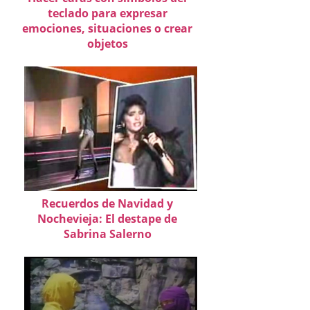
teclado para expresar
emociones, situaciones o crear
objetos
Recuerdos de Navidad y
Nochevieja: El destape de
Sabrina Salerno