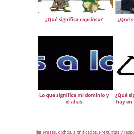
¿Qué significa capcioso?
¿Qué si
Lo que significa mi dominio y
¿Qué sig
el alias
hay en 
Categorías
Frases, dichos, significados
,
Preguntas y resp