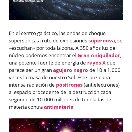
En el centro galáctico, las ondas de choque
supersónicas fruto de explosiones
supernova
, se
«escuchan» por toda la zona. A 350 años luz del
núcleo podemos encontrar el
Gran Aniquilador
,
una potente fuente de energía de
rayos X
que
parece ser un gran
agujero negro
de 10 a 1.000
veces la masa de nuestro Sol. Éste lanza una
intensa radiación de
positrones
(antielectrones)
al espacio procedente de la destrucción cada
segundo de 10.000 millones de toneladas de
materia contra
antimateria
.