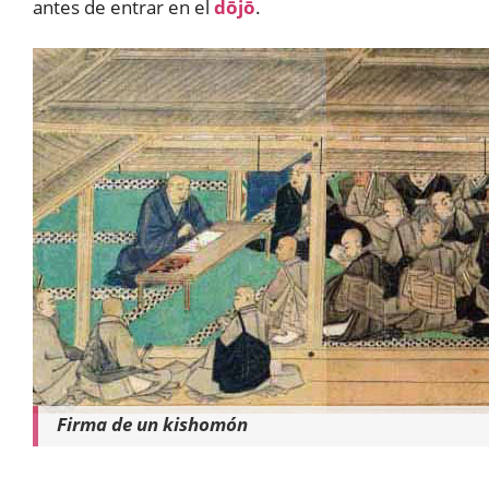
antes de entrar en el
dōjō
.
Firma de un kishomón