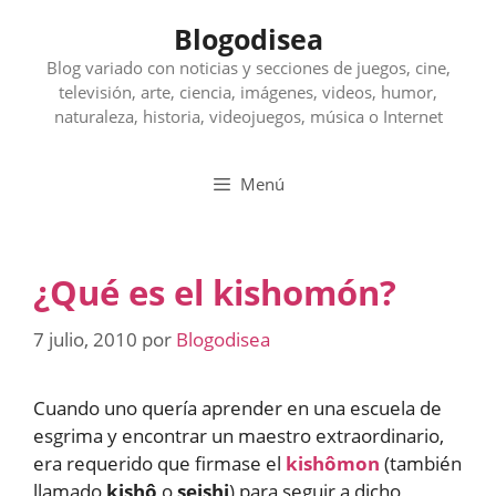
Saltar
Blogodisea
al
contenido
Blog variado con noticias y secciones de juegos, cine,
televisión, arte, ciencia, imágenes, videos, humor,
naturaleza, historia, videojuegos, música o Internet
Menú
¿Qué es el kishomón?
7 julio, 2010
por
Blogodisea
Cuando uno quería aprender en una escuela de
esgrima y encontrar un maestro extraordinario,
era requerido que firmase el
kishômon
(también
llamado
kishô
o
seishi
) para seguir a dicho